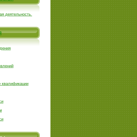
ая деятельность.
Я
дения
явлений
 квалификации
си
и
си