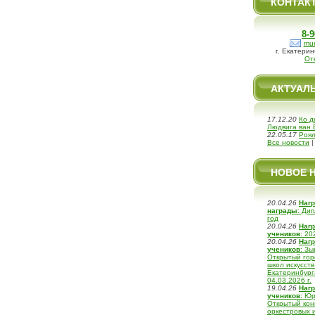
КОНТАК
8-9
mu
г. Екатерин
От
АКТУАЛ
17.12.20
Ко д
Людвига ван 
22.05.17
Роял
Все новости
НОВОЕ 
20.04.26
Наг
награды
: Ди
год
20.04.26
Наг
учеников
: 20
20.04.26
Наг
учеников
: Зы
Открытый гор
школ искусст
Екатеринбурга
04.03.2026 г.
19.04.26
Наг
учеников
: Юр
Открытый кон
оркестровых 