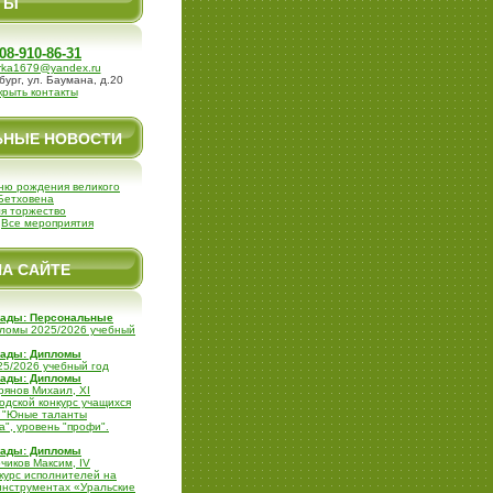
ТЫ
08-910-86-31
rka1679@yandex.ru
бург, ул. Баумана, д.20
крыть контакты
ЬНЫЕ НОВОСТИ
ню рождения великого
Бетховена
я торжество
|
Все мероприятия
НА САЙТЕ
рады: Персональные
пломы 2025/2026 учебный
рады: Дипломы
25/2026 учебный год
рады: Дипломы
рянов Михаил, XI
одской конкурс учащихся
в "Юные таланты
", уровень "профи".
рады: Дипломы
чиков Максим, IV
курс исполнителей на
инструментах «Уральские