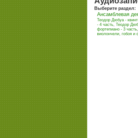
Аудиозапи
Выберите раздел:
Ансамблевая де
Теодор Дюбуа - квинт
- 4 часть
,
Теодор Дюбу
фортепиано - 3 часть
виолончели, гобоя и 