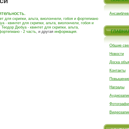
си
ятельность.
Ансамблев
ет для скрипки, альта, виолончели, гобоя и фортепиано
а - квинтет для скрипки, альта, виолончели, гобоя и
,
Теодор Дюбуа - квинтет для скрипки, альта,
ГЛАВНА
фортепиано - 2 часть
, и другая
информация
.
Общие све
Новости
Доска объ
Контакты
Повышение
Награды
Аудиозапи
Фотографи
Видеозапи