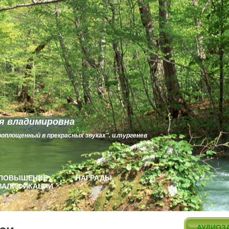
я владимировна
воплощенный в прекрасных звуках". и.тургенев
ПОВЫШЕНИЕ
НАГРАДЫ
ВАЛИФИКАЦИИ
АУДИОЗ