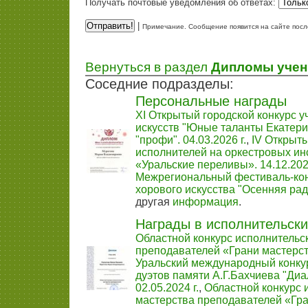
Получать почтовые уведомления об ответах:
|
Примечание. Сообщение появится на сайте посл
Вернуться в раздел
Дипломы учен
Соседние подразделы:
Персональные награды
XI Открытый городской конкурс 
искусств "Юные таланты Екатери
"профи". 04.03.2026 г.
,
IV Открыты
исполнителей на оркестровых ин
«Уральские переливы». 14.12.2025
Межрегиональный фестиваль-кон
хорового искусства "Осенняя радуг
другая
информация
.
Награды в исполнительски
Областной конкурс исполнительс
преподавателей «Грани мастерств
Уральский международный конк
дуэтов памяти А.Г.Бахчиева "Диа
02.05.2024 г.
,
Областной конкурс 
мастерства преподавателей «Гра