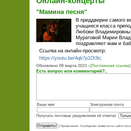
Онлайн-концерты
"Мамина песня"
В преддверии самого в
учащиеся класса препо
Любови Владимировны 
Муратовой Марии Вла
поздравляют мам и баб
Ссылка на онлайн-просмотр:
https://youtu.be/4qb7p1Dl3tc
Обновлено 08 марта 2021
[Постоянная ссылка]
Есть вопрос или комментарий?..
Ваше имя
Электронная почта
Получать почтовые уведомления об ответах:
|
Примечание. Сообщение появится на сайте посл